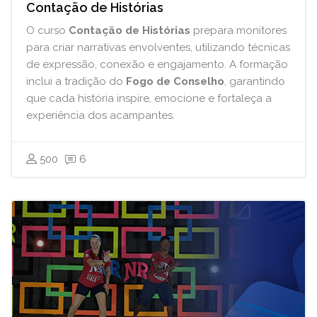
Contação de Histórias
O curso
Contação de Histórias
prepara monitores
para criar narrativas envolventes, utilizando técnicas
de expressão, conexão e engajamento. A formação
inclui a tradição do
Fogo de Conselho
, garantindo
que cada história inspire, emocione e fortaleça a
experiência dos acampantes.
500
6